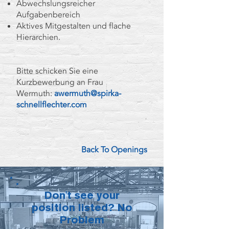
Abwechslungsreicher
Aufgabenbereich
Aktives Mitgestalten und flache
Hierarchien.
Bitte schicken Sie eine
Kurzbewerbung an Frau
Wermuth:
awermuth@spirka-
schnellflechter.com
Back To Openings
Don't see your
position listed? No
Problem