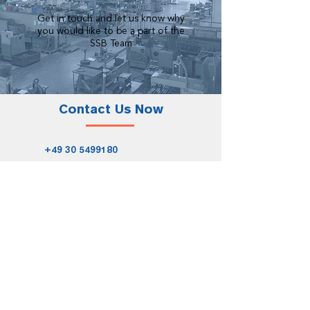
Get in touch and let us know why
you would like to be a part of the
SSB Team
Contact Us Now
+49 30 5499180
info@spirka-
schnellflechter.com
Wilhelminenhofstrasse 76-77
12459 Berlin