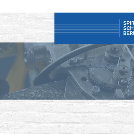
SPI
SCH
BER