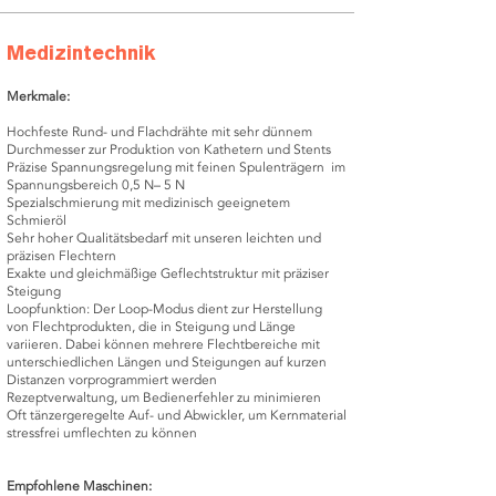
Medizintechnik
Merkmale:
Hochfeste Rund- und Flachdrähte mit sehr dünnem
Durchmesser zur Produktion von Kathetern und Stents
Präzise Spannungsregelung mit feinen Spulenträgern im
Spannungsbereich 0,5 N– 5 N
Spezialschmierung mit medizinisch geeignetem
Schmieröl
Sehr hoher Qualitätsbedarf mit unseren leichten und
präzisen Flechtern
Exakte und gleichmäßige Geflechtstruktur mit präziser
Steigung
Loopfunktion: Der Loop-Modus dient zur Herstellung
von Flechtprodukten, die in Steigung und Länge
variieren. Dabei können mehrere Flechtbereiche mit
unterschiedlichen Längen und Steigungen auf kurzen
Distanzen vorprogrammiert werden
Rezeptverwaltung, um Bedienerfehler zu minimieren
Oft tänzergeregelte Auf- und Abwickler, um Kernmaterial
stressfrei umflechten zu können
Empfohlene Maschinen: