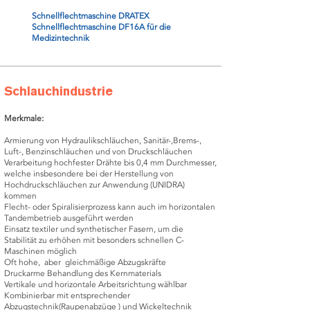
Schnellflechtmaschine DRATEX
Schnellflechtmaschine DF16A für die
Medizintechnik
Schlauchindustrie
Merkmale:
Armierung von Hydraulikschläuchen, Sanitär-,Brems-,
Luft-, Benzinschläuchen und von Druckschläuchen
Verarbeitung hochfester Drähte bis 0,4 mm Durchmesser,
welche insbesondere bei der Herstellung von
Hochdruckschläuchen zur Anwendung (UNIDRA)
kommen
Flecht- oder Spiralisierprozess kann auch im horizontalen
Tandembetrieb ausgeführt werden
Einsatz textiler und synthetischer Fasern, um die
Stabilität zu erhöhen mit besonders schnellen C-
Maschinen möglich
Oft hohe, aber gleichmäßige Abzugskräfte
Druckarme Behandlung des Kernmaterials
Vertikale und horizontale Arbeitsrichtung wählbar
Kombinierbar mit entsprechender
Abzugstechnik(Raupenabzüge ) und Wickeltechnik