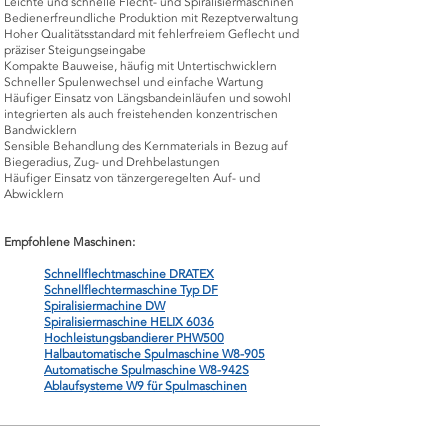
Leichte und schnelle Flecht- und Spiralisiermaschinen
Bedienerfreundliche Produktion mit Rezeptverwaltung
Hoher Qualitätsstandard mit fehlerfreiem Geflecht und
präziser Steigungseingabe
Kompakte Bauweise, häufig mit Untertischwicklern
Schneller Spulenwechsel und einfache Wartung
Häufiger Einsatz von Längsbandeinläufen und sowohl
integrierten als auch freistehenden konzentrischen
Bandwicklern
Sensible Behandlung des Kernmaterials in Bezug auf
Biegeradius, Zug- und Drehbelastungen
Häufiger Einsatz von tänzergeregelten Auf- und
Abwicklern
Empfohlene Maschinen:
Schnellflechtmaschine DRATEX
Schnellflechtermaschine Typ DF
Spiralisiermachine DW
Spiralisiermaschine HELIX 6036
Hochleistungsbandierer PHW500
Halbautomatische Spulmaschine W8-905
Automatische Spulmaschine W8-942S
Ablaufsysteme W9 für Spulmaschinen