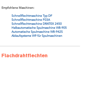
Empfohlene Maschinen:
Schnellflechtmaschine Typ DF
Schnellflechtmaschine F03A
Schnellflechtmaschine DRATEX 2450
Halbautomatische Spulmaschine W8-905
Automatische Spulmaschine W8-942S
Ablaufsysteme W9 für Spulmaschinen
Flachdrahtflechten
Merkmale:
Für platzsparende besonders leichte Produkte mit
gleichen Schirmungs- oder Armierungseigenschaften
Leichte schnelle Flechtmaschinen mit fein
einstellbaren Abzugskräften
Sonderausführung der Spulenträger für Flachdraht
Stressfreie Kernmaterialführung mit minimaler
Belastung
Häufig in Kombination mit tänzergeregelten Auf- und
Abwicklern